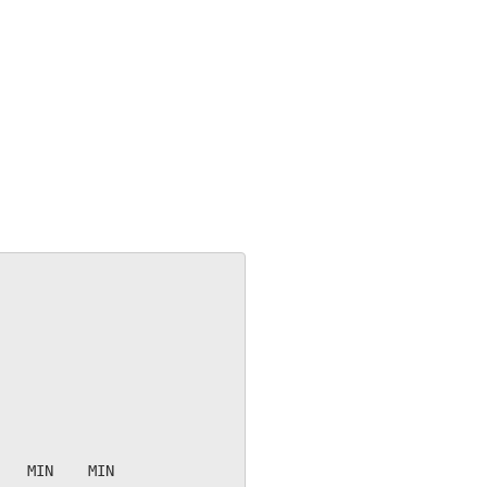
   MIN    MIN
