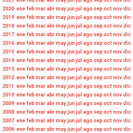
2020
:
ene
feb
mar
abr
may
jun
jul
ago
sep
oct
nov
dic
2019
:
ene
feb
mar
abr
may
jun
jul
ago
sep
oct
nov
dic
2018
:
ene
feb
mar
abr
may
jun
jul
ago
sep
oct
nov
dic
2017
:
ene
feb
mar
abr
may
jun
jul
ago
sep
oct
nov
dic
2016
:
ene
feb
mar
abr
may
jun
jul
ago
sep
oct
nov
dic
2015
:
ene
feb
mar
abr
may
jun
jul
ago
sep
oct
nov
dic
2014
:
ene
feb
mar
abr
may
jun
jul
ago
sep
oct
nov
dic
2013
:
ene
feb
mar
abr
may
jun
jul
ago
sep
oct
nov
dic
2012
:
ene
feb
mar
abr
may
jun
jul
ago
sep
oct
nov
dic
2011
:
ene
feb
mar
abr
may
jun
jul
ago
sep
oct
nov
dic
2010
:
ene
feb
mar
abr
may
jun
jul
ago
sep
oct
nov
dic
2009
:
ene
feb
mar
abr
may
jun
jul
ago
sep
oct
nov
dic
2008
:
ene
feb
mar
abr
may
jun
jul
ago
sep
oct
nov
dic
2007
:
ene
feb
mar
abr
may
jun
jul
ago
sep
oct
nov
dic
2006
:
ene
feb
mar
abr
may
jun
jul
ago
sep
oct
nov
dic