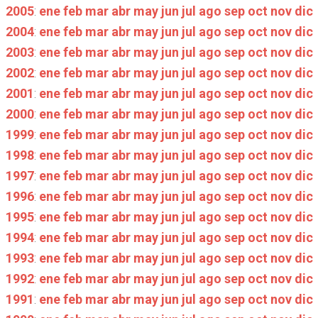
2005
:
ene
feb
mar
abr
may
jun
jul
ago
sep
oct
nov
dic
2004
:
ene
feb
mar
abr
may
jun
jul
ago
sep
oct
nov
dic
2003
:
ene
feb
mar
abr
may
jun
jul
ago
sep
oct
nov
dic
2002
:
ene
feb
mar
abr
may
jun
jul
ago
sep
oct
nov
dic
2001
:
ene
feb
mar
abr
may
jun
jul
ago
sep
oct
nov
dic
2000
:
ene
feb
mar
abr
may
jun
jul
ago
sep
oct
nov
dic
1999
:
ene
feb
mar
abr
may
jun
jul
ago
sep
oct
nov
dic
1998
:
ene
feb
mar
abr
may
jun
jul
ago
sep
oct
nov
dic
1997
:
ene
feb
mar
abr
may
jun
jul
ago
sep
oct
nov
dic
1996
:
ene
feb
mar
abr
may
jun
jul
ago
sep
oct
nov
dic
1995
:
ene
feb
mar
abr
may
jun
jul
ago
sep
oct
nov
dic
1994
:
ene
feb
mar
abr
may
jun
jul
ago
sep
oct
nov
dic
1993
:
ene
feb
mar
abr
may
jun
jul
ago
sep
oct
nov
dic
1992
:
ene
feb
mar
abr
may
jun
jul
ago
sep
oct
nov
dic
1991
:
ene
feb
mar
abr
may
jun
jul
ago
sep
oct
nov
dic