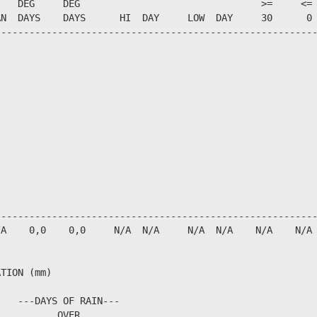
   DEG     DEG                                >=     <= 
N  DAYS    DAYS      HI  DAY     LOW  DAY     30      0 
--------------------------------------------------------
--------------------------------------------------------
A    0,0    0,0     N/A  N/A     N/A  N/A    N/A    N/A 
TION (mm)

   ---DAYS OF RAIN---

          OVER
