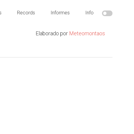
s
Records
Informes
Info
Elaborado por
Meteomontaos