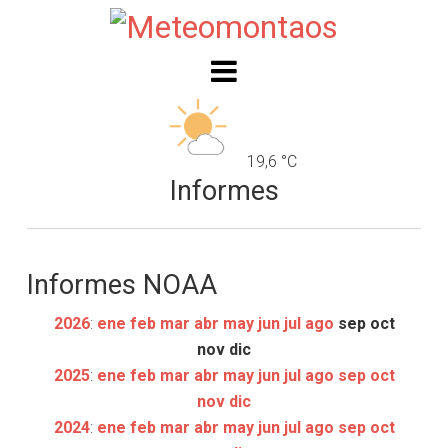
19,6 °C
Informes
Informes NOAA
2026
:
ene
feb
mar
abr
may
jun
jul
ago
sep
oct
nov
dic
2025
:
ene
feb
mar
abr
may
jun
jul
ago
sep
oct
nov
dic
2024
:
ene
feb
mar
abr
may
jun
jul
ago
sep
oct