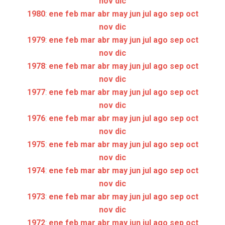
nov
dic
1980
:
ene
feb
mar
abr
may
jun
jul
ago
sep
oct
nov
dic
1979
:
ene
feb
mar
abr
may
jun
jul
ago
sep
oct
nov
dic
1978
:
ene
feb
mar
abr
may
jun
jul
ago
sep
oct
nov
dic
1977
:
ene
feb
mar
abr
may
jun
jul
ago
sep
oct
nov
dic
1976
:
ene
feb
mar
abr
may
jun
jul
ago
sep
oct
nov
dic
1975
:
ene
feb
mar
abr
may
jun
jul
ago
sep
oct
nov
dic
1974
:
ene
feb
mar
abr
may
jun
jul
ago
sep
oct
nov
dic
1973
:
ene
feb
mar
abr
may
jun
jul
ago
sep
oct
nov
dic
1972
:
ene
feb
mar
abr
may
jun
jul
ago
sep
oct