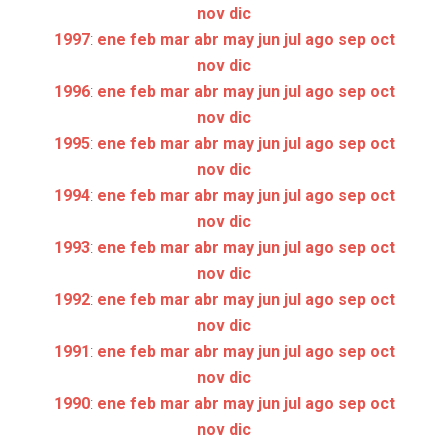
nov
dic
1997
:
ene
feb
mar
abr
may
jun
jul
ago
sep
oct
nov
dic
1996
:
ene
feb
mar
abr
may
jun
jul
ago
sep
oct
nov
dic
1995
:
ene
feb
mar
abr
may
jun
jul
ago
sep
oct
nov
dic
1994
:
ene
feb
mar
abr
may
jun
jul
ago
sep
oct
nov
dic
1993
:
ene
feb
mar
abr
may
jun
jul
ago
sep
oct
nov
dic
1992
:
ene
feb
mar
abr
may
jun
jul
ago
sep
oct
nov
dic
1991
:
ene
feb
mar
abr
may
jun
jul
ago
sep
oct
nov
dic
1990
:
ene
feb
mar
abr
may
jun
jul
ago
sep
oct
nov
dic