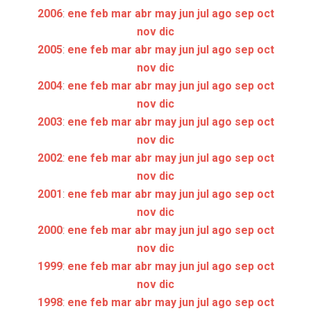
2006
:
ene
feb
mar
abr
may
jun
jul
ago
sep
oct
nov
dic
2005
:
ene
feb
mar
abr
may
jun
jul
ago
sep
oct
nov
dic
2004
:
ene
feb
mar
abr
may
jun
jul
ago
sep
oct
nov
dic
2003
:
ene
feb
mar
abr
may
jun
jul
ago
sep
oct
nov
dic
2002
:
ene
feb
mar
abr
may
jun
jul
ago
sep
oct
nov
dic
2001
:
ene
feb
mar
abr
may
jun
jul
ago
sep
oct
nov
dic
2000
:
ene
feb
mar
abr
may
jun
jul
ago
sep
oct
nov
dic
1999
:
ene
feb
mar
abr
may
jun
jul
ago
sep
oct
nov
dic
1998
:
ene
feb
mar
abr
may
jun
jul
ago
sep
oct