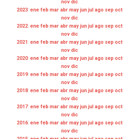
nov
dic
2023
:
ene
feb
mar
abr
may
jun
jul
ago
sep
oct
nov
dic
2022
:
ene
feb
mar
abr
may
jun
jul
ago
sep
oct
nov
dic
2021
:
ene
feb
mar
abr
may
jun
jul
ago
sep
oct
nov
dic
2020
:
ene
feb
mar
abr
may
jun
jul
ago
sep
oct
nov
dic
2019
:
ene
feb
mar
abr
may
jun
jul
ago
sep
oct
nov
dic
2018
:
ene
feb
mar
abr
may
jun
jul
ago
sep
oct
nov
dic
2017
:
ene
feb
mar
abr
may
jun
jul
ago
sep
oct
nov
dic
2016
:
ene
feb
mar
abr
may
jun
jul
ago
sep
oct
nov
dic
2015
:
ene
feb
mar
abr
may
jun
jul
ago
sep
oct