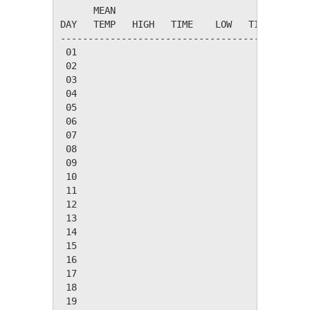
      MEAN                               DEG 
DAY   TEMP   HIGH   TIME    LOW   TIME   DAYS
---------------------------------------------
 01

 02

 03

 04

 05

 06

 07

 08

 09

 10

 11

 12

 13

 14

 15

 16

 17

 18

 19
