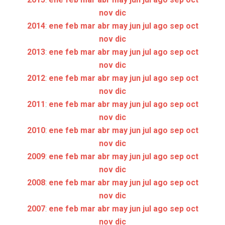
nov
dic
2014
:
ene
feb
mar
abr
may
jun
jul
ago
sep
oct
nov
dic
2013
:
ene
feb
mar
abr
may
jun
jul
ago
sep
oct
nov
dic
2012
:
ene
feb
mar
abr
may
jun
jul
ago
sep
oct
nov
dic
2011
:
ene
feb
mar
abr
may
jun
jul
ago
sep
oct
nov
dic
2010
:
ene
feb
mar
abr
may
jun
jul
ago
sep
oct
nov
dic
2009
:
ene
feb
mar
abr
may
jun
jul
ago
sep
oct
nov
dic
2008
:
ene
feb
mar
abr
may
jun
jul
ago
sep
oct
nov
dic
2007
:
ene
feb
mar
abr
may
jun
jul
ago
sep
oct
nov
dic