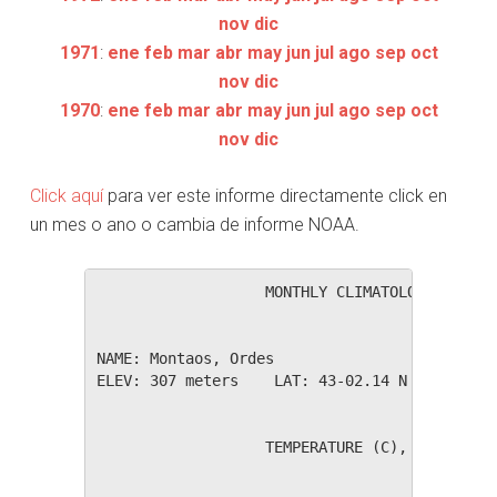
nov
dic
1971
:
ene
feb
mar
abr
may
jun
jul
ago
sep
oct
nov
dic
1970
:
ene
feb
mar
abr
may
jun
jul
ago
sep
oct
nov
dic
Click aquí
para ver este informe directamente click en
un mes o ano o cambia de informe NOAA.
                   MONTHLY CLIMATOLOGICAL SUM
NAME: Montaos, Ordes                  

ELEV: 307 meters    LAT: 43-02.14 N    LONG: 
                   TEMPERATURE (C), RAIN (mm)
                                         HEAT