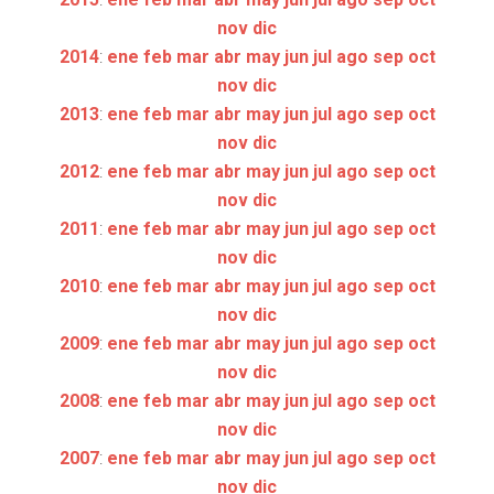
nov
dic
2014
:
ene
feb
mar
abr
may
jun
jul
ago
sep
oct
nov
dic
2013
:
ene
feb
mar
abr
may
jun
jul
ago
sep
oct
nov
dic
2012
:
ene
feb
mar
abr
may
jun
jul
ago
sep
oct
nov
dic
2011
:
ene
feb
mar
abr
may
jun
jul
ago
sep
oct
nov
dic
2010
:
ene
feb
mar
abr
may
jun
jul
ago
sep
oct
nov
dic
2009
:
ene
feb
mar
abr
may
jun
jul
ago
sep
oct
nov
dic
2008
:
ene
feb
mar
abr
may
jun
jul
ago
sep
oct
nov
dic
2007
:
ene
feb
mar
abr
may
jun
jul
ago
sep
oct
nov
dic