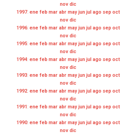
nov
dic
1997
:
ene
feb
mar
abr
may
jun
jul
ago
sep
oct
nov
dic
1996
:
ene
feb
mar
abr
may
jun
jul
ago
sep
oct
nov
dic
1995
:
ene
feb
mar
abr
may
jun
jul
ago
sep
oct
nov
dic
1994
:
ene
feb
mar
abr
may
jun
jul
ago
sep
oct
nov
dic
1993
:
ene
feb
mar
abr
may
jun
jul
ago
sep
oct
nov
dic
1992
:
ene
feb
mar
abr
may
jun
jul
ago
sep
oct
nov
dic
1991
:
ene
feb
mar
abr
may
jun
jul
ago
sep
oct
nov
dic
1990
:
ene
feb
mar
abr
may
jun
jul
ago
sep
oct
nov
dic