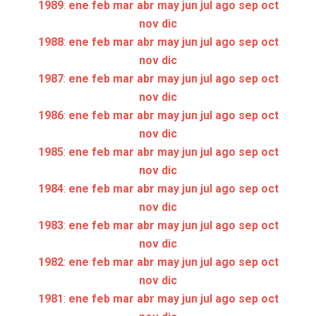
1989
:
ene
feb
mar
abr
may
jun
jul
ago
sep
oct
nov
dic
1988
:
ene
feb
mar
abr
may
jun
jul
ago
sep
oct
nov
dic
1987
:
ene
feb
mar
abr
may
jun
jul
ago
sep
oct
nov
dic
1986
:
ene
feb
mar
abr
may
jun
jul
ago
sep
oct
nov
dic
1985
:
ene
feb
mar
abr
may
jun
jul
ago
sep
oct
nov
dic
1984
:
ene
feb
mar
abr
may
jun
jul
ago
sep
oct
nov
dic
1983
:
ene
feb
mar
abr
may
jun
jul
ago
sep
oct
nov
dic
1982
:
ene
feb
mar
abr
may
jun
jul
ago
sep
oct
nov
dic
1981
:
ene
feb
mar
abr
may
jun
jul
ago
sep
oct