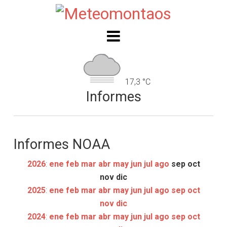
17,3 °C
Informes
Informes NOAA
2026
:
ene
feb
mar
abr
may
jun
jul
ago
sep
oct
nov
dic
2025
:
ene
feb
mar
abr
may
jun
jul
ago
sep
oct
nov
dic
2024
:
ene
feb
mar
abr
may
jun
jul
ago
sep
oct