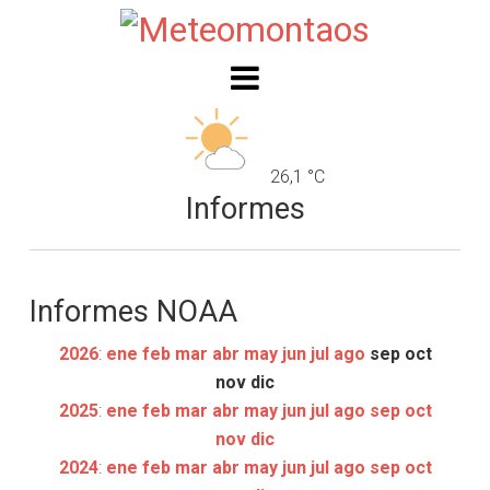
26,1 °C
Informes
Informes NOAA
2026
:
ene
feb
mar
abr
may
jun
jul
ago
sep
oct
nov
dic
2025
:
ene
feb
mar
abr
may
jun
jul
ago
sep
oct
nov
dic
2024
:
ene
feb
mar
abr
may
jun
jul
ago
sep
oct