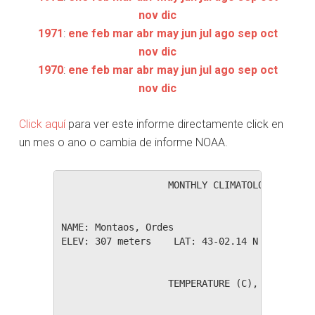
nov
dic
1971
:
ene
feb
mar
abr
may
jun
jul
ago
sep
oct
nov
dic
1970
:
ene
feb
mar
abr
may
jun
jul
ago
sep
oct
nov
dic
Click aquí
para ver este informe directamente click en
un mes o ano o cambia de informe NOAA.
                   MONTHLY CLIMATOLOGICAL SUM
NAME: Montaos, Ordes                  

ELEV: 307 meters    LAT: 43-02.14 N    LONG: 
                   TEMPERATURE (C), RAIN (mm)
                                         HEAT