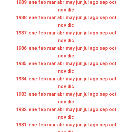
1989
:
ene
feb
mar
abr
may
jun
jul
ago
sep
oct
nov
dic
1988
:
ene
feb
mar
abr
may
jun
jul
ago
sep
oct
nov
dic
1987
:
ene
feb
mar
abr
may
jun
jul
ago
sep
oct
nov
dic
1986
:
ene
feb
mar
abr
may
jun
jul
ago
sep
oct
nov
dic
1985
:
ene
feb
mar
abr
may
jun
jul
ago
sep
oct
nov
dic
1984
:
ene
feb
mar
abr
may
jun
jul
ago
sep
oct
nov
dic
1983
:
ene
feb
mar
abr
may
jun
jul
ago
sep
oct
nov
dic
1982
:
ene
feb
mar
abr
may
jun
jul
ago
sep
oct
nov
dic
1981
:
ene
feb
mar
abr
may
jun
jul
ago
sep
oct