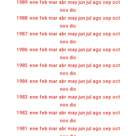
1989
:
ene
feb
mar
abr
may
jun
jul
ago
sep
oct
nov
dic
1988
:
ene
feb
mar
abr
may
jun
jul
ago
sep
oct
nov
dic
1987
:
ene
feb
mar
abr
may
jun
jul
ago
sep
oct
nov
dic
1986
:
ene
feb
mar
abr
may
jun
jul
ago
sep
oct
nov
dic
1985
:
ene
feb
mar
abr
may
jun
jul
ago
sep
oct
nov
dic
1984
:
ene
feb
mar
abr
may
jun
jul
ago
sep
oct
nov
dic
1983
:
ene
feb
mar
abr
may
jun
jul
ago
sep
oct
nov
dic
1982
:
ene
feb
mar
abr
may
jun
jul
ago
sep
oct
nov
dic
1981
:
ene
feb
mar
abr
may
jun
jul
ago
sep
oct