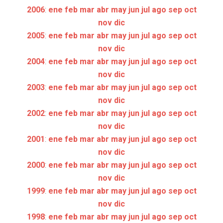
2006
:
ene
feb
mar
abr
may
jun
jul
ago
sep
oct
nov
dic
2005
:
ene
feb
mar
abr
may
jun
jul
ago
sep
oct
nov
dic
2004
:
ene
feb
mar
abr
may
jun
jul
ago
sep
oct
nov
dic
2003
:
ene
feb
mar
abr
may
jun
jul
ago
sep
oct
nov
dic
2002
:
ene
feb
mar
abr
may
jun
jul
ago
sep
oct
nov
dic
2001
:
ene
feb
mar
abr
may
jun
jul
ago
sep
oct
nov
dic
2000
:
ene
feb
mar
abr
may
jun
jul
ago
sep
oct
nov
dic
1999
:
ene
feb
mar
abr
may
jun
jul
ago
sep
oct
nov
dic
1998
:
ene
feb
mar
abr
may
jun
jul
ago
sep
oct