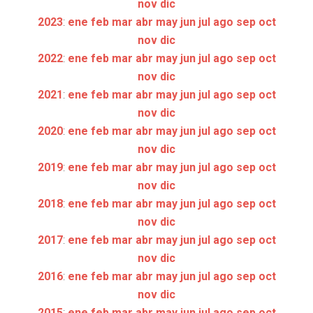
nov
dic
2023
:
ene
feb
mar
abr
may
jun
jul
ago
sep
oct
nov
dic
2022
:
ene
feb
mar
abr
may
jun
jul
ago
sep
oct
nov
dic
2021
:
ene
feb
mar
abr
may
jun
jul
ago
sep
oct
nov
dic
2020
:
ene
feb
mar
abr
may
jun
jul
ago
sep
oct
nov
dic
2019
:
ene
feb
mar
abr
may
jun
jul
ago
sep
oct
nov
dic
2018
:
ene
feb
mar
abr
may
jun
jul
ago
sep
oct
nov
dic
2017
:
ene
feb
mar
abr
may
jun
jul
ago
sep
oct
nov
dic
2016
:
ene
feb
mar
abr
may
jun
jul
ago
sep
oct
nov
dic
2015
:
ene
feb
mar
abr
may
jun
jul
ago
sep
oct