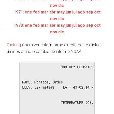
nov
dic
1971
:
ene
feb
mar
abr
may
jun
jul
ago
sep
oct
nov
dic
1970
:
ene
feb
mar
abr
may
jun
jul
ago
sep
oct
nov
dic
Click aquí
para ver este informe directamente click en
un mes o ano o cambia de informe NOAA.
                   MONTHLY CLIMATOLOGICAL SUM
NAME: Montaos, Ordes                  

ELEV: 307 meters    LAT: 43-02.14 N    LONG: 
                   TEMPERATURE (C), RAIN (mm)
                                         HEAT