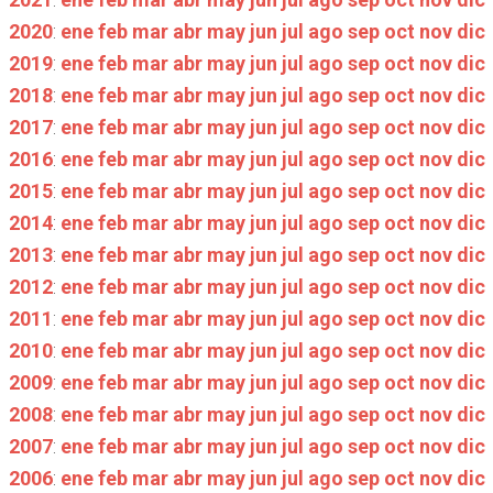
2020
:
ene
feb
mar
abr
may
jun
jul
ago
sep
oct
nov
dic
2019
:
ene
feb
mar
abr
may
jun
jul
ago
sep
oct
nov
dic
2018
:
ene
feb
mar
abr
may
jun
jul
ago
sep
oct
nov
dic
2017
:
ene
feb
mar
abr
may
jun
jul
ago
sep
oct
nov
dic
2016
:
ene
feb
mar
abr
may
jun
jul
ago
sep
oct
nov
dic
2015
:
ene
feb
mar
abr
may
jun
jul
ago
sep
oct
nov
dic
2014
:
ene
feb
mar
abr
may
jun
jul
ago
sep
oct
nov
dic
2013
:
ene
feb
mar
abr
may
jun
jul
ago
sep
oct
nov
dic
2012
:
ene
feb
mar
abr
may
jun
jul
ago
sep
oct
nov
dic
2011
:
ene
feb
mar
abr
may
jun
jul
ago
sep
oct
nov
dic
2010
:
ene
feb
mar
abr
may
jun
jul
ago
sep
oct
nov
dic
2009
:
ene
feb
mar
abr
may
jun
jul
ago
sep
oct
nov
dic
2008
:
ene
feb
mar
abr
may
jun
jul
ago
sep
oct
nov
dic
2007
:
ene
feb
mar
abr
may
jun
jul
ago
sep
oct
nov
dic
2006
:
ene
feb
mar
abr
may
jun
jul
ago
sep
oct
nov
dic