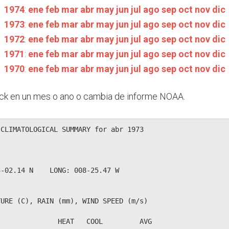
1974
:
ene
feb
mar
abr
may
jun
jul
ago
sep
oct
nov
dic
1973
:
ene
feb
mar
abr
may
jun
jul
ago
sep
oct
nov
dic
1972
:
ene
feb
mar
abr
may
jun
jul
ago
sep
oct
nov
dic
1971
:
ene
feb
mar
abr
may
jun
jul
ago
sep
oct
nov
dic
1970
:
ene
feb
mar
abr
may
jun
jul
ago
sep
oct
nov
dic
ick en un mes o ano o cambia de informe NOAA.
CLIMATOLOGICAL SUMMARY for abr 1973

           

-02.14 N    LONG: 008-25.47 W

URE (C), RAIN (mm), WIND SPEED (m/s)

              HEAT   COOL         AVG
