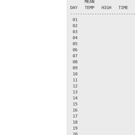
      MEAN                 
DAY   TEMP   HIGH   TIME   
---------------------------
 01

 02

 03

 04

 05

 06

 07

 08

 09

 10

 11

 12

 13

 14

 15

 16

 17

 18

 19

 20
