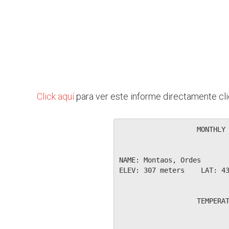
Click aquí
para ver este informe directamente cl
                   MONTHLY 
NAME: Montaos, Ordes       
ELEV: 307 meters    LAT: 43
                   TEMPERAT
                           