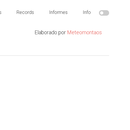
s
Records
Informes
Info
Elaborado por
Meteomontaos