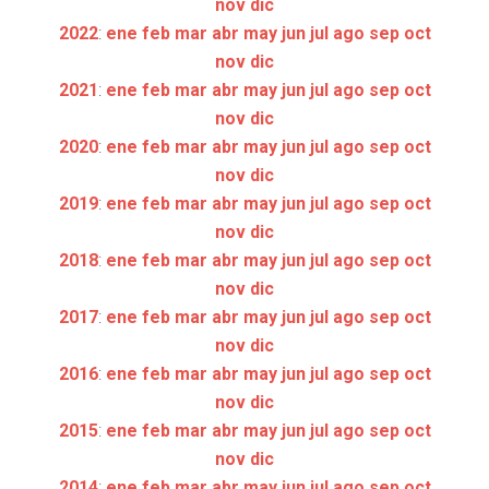
nov
dic
2022
:
ene
feb
mar
abr
may
jun
jul
ago
sep
oct
nov
dic
2021
:
ene
feb
mar
abr
may
jun
jul
ago
sep
oct
nov
dic
2020
:
ene
feb
mar
abr
may
jun
jul
ago
sep
oct
nov
dic
2019
:
ene
feb
mar
abr
may
jun
jul
ago
sep
oct
nov
dic
2018
:
ene
feb
mar
abr
may
jun
jul
ago
sep
oct
nov
dic
2017
:
ene
feb
mar
abr
may
jun
jul
ago
sep
oct
nov
dic
2016
:
ene
feb
mar
abr
may
jun
jul
ago
sep
oct
nov
dic
2015
:
ene
feb
mar
abr
may
jun
jul
ago
sep
oct
nov
dic
2014
:
ene
feb
mar
abr
may
jun
jul
ago
sep
oct